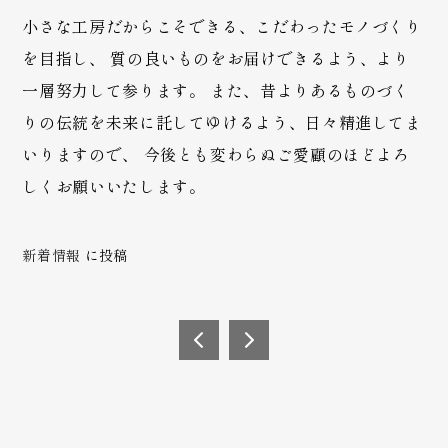
小さな工房だからこそできる、こだわったモノづくり
を目指し、 質の良いものをお届けできるよう、より
一層努力して参ります。 また、昔よりあるものづく
りの伝統を未来に託してゆけるよう、日々精進してま
いりますので、 今後とも変わらぬご愛顧のほどよろ
しくお願いいたします。
新着情報
に投稿
投
稿
休業
年末
のお
年始
ナ
知ら
休業
ビ
せ
のお