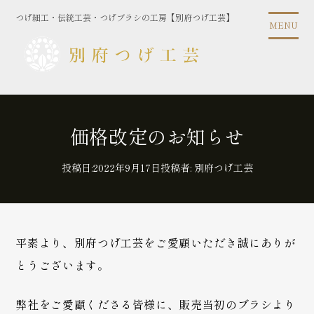
コ
つげ細工・伝統工芸・つげブラシの工房【別府つげ工芸】
ン
MENU
テ
ン
ツ
に
ス
キ
価格改定のお知らせ
ッ
プ
投稿日:
2022年9月17日
投稿者:
別府つげ工芸
平素より、別府つげ工芸をご愛顧いただき誠にありが
とうございます。
弊社をご愛顧くださる皆様に、販売当初のブラシより