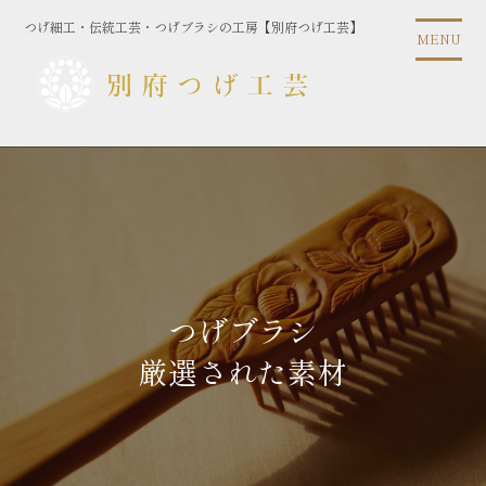
コ
つげ細工・伝統工芸・つげブラシの工房【別府つげ工芸】
ン
MENU
テ
ン
ツ
に
ス
キ
ッ
プ
つげブラシ
厳選された素材