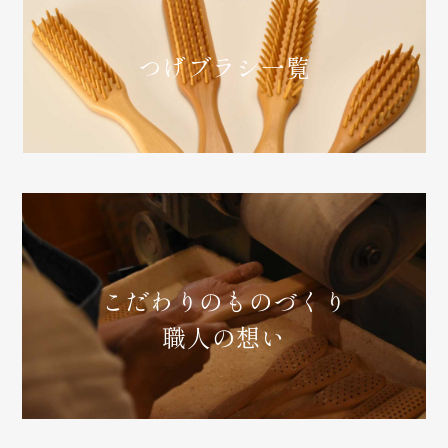
つげブラシ一覧
カ
ラ
ム
リ
ン
こだわりのものづくり
ク
職人の想い