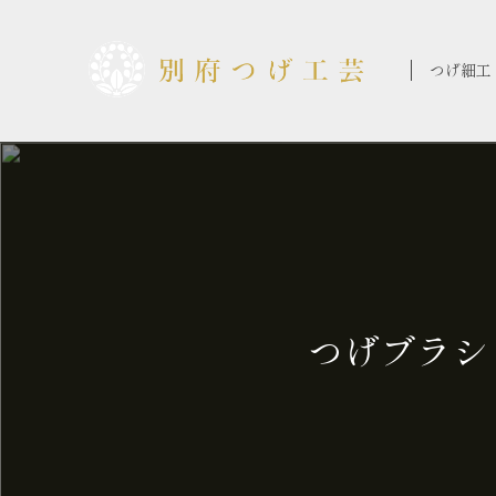
コ
ン
テ
つげ細工
ン
ツ
に
ス
キ
ッ
プ
つげブラシ 楕