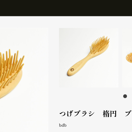
つげブラシ 楕円 ブロー -
bdb