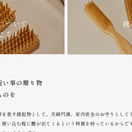
について
商
こちら
祝い事の贈り物
ものを
絆を表す縁起物として、夫婦円満、家内安全のお守りとして
、使い込む程に艶が出てくるという特徴を持っているからで