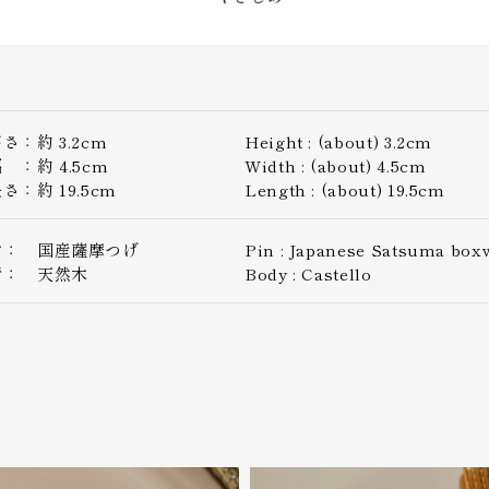
さ：約 3.2cm
Height : (about) 3.2cm
 ：約 4.5cm
Width : (about) 4.5cm
さ：約 19.5cm
Length : (about) 19.5cm
歯： 国産薩摩つげ
Pin : Japanese Satsuma bo
背： 天然木
Body : Castello