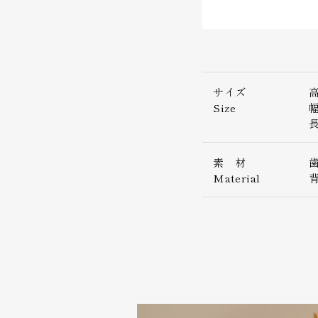
サイズ
高
Size
幅
長
素 材
Material