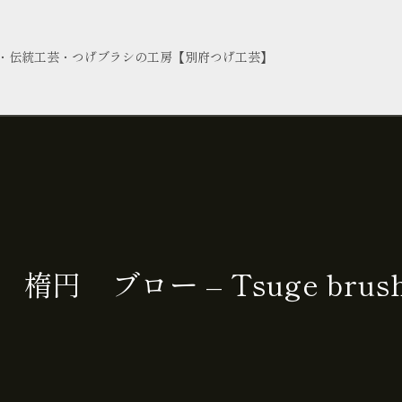
・伝統工芸・つげブラシの工房【別府つげ工芸】
円 ブロー – Tsuge brush b