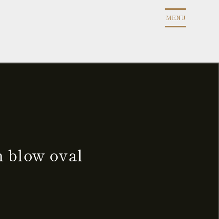
MENU
low oval