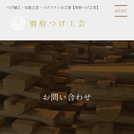
コ
つげ細工・伝統工芸・つげブラシの工房【別府つげ工芸】
ン
MENU
テ
ン
ツ
に
ス
キ
ッ
プ
お問い合わせ