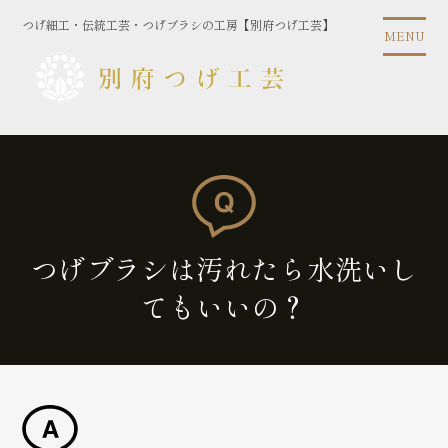
コ
つげ細工・伝統工芸・つげブラシの工房【別府つげ工芸】
ン
MENU
テ
ン
ツ
に
ス
キ
ッ
プ
つげブラシは汚れたら水洗いし
てもいいの？