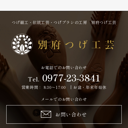
ナ
って
体に
ビ
たく
も椿
さん
油が
ゲ
つげ細工・伝統工芸・つげブラシの工房 別府つげ工芸
ある
つい
ー
の？
てる
の？
シ
ョ
ン
お電話でのお問い合わせ
0977-23-3841
Tel.
営業時間：
8:30～17:00 | お盆・年末年始休
メールでのお問い合わせ
お問い合わせ