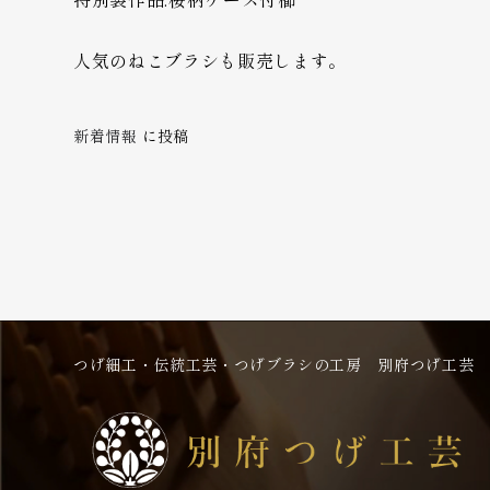
人気のねこブラシも販売します。
新着情報
に投稿
投
稿
ナ
ビ
つげ細工・伝統工芸・つげブラシの工房 別府つげ工芸
ゲ
ー
シ