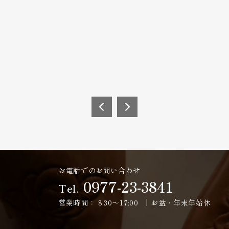
2017
2017
年3
年6
月22
月7
日
日
お電話でのお問い合わせ
(水)
(水)
0977-23-3841
～3
～6
Tel.
月28
月13
営業時間：
8:30～17:00 | お盆・年末年始休
日
日
(火)
(火)