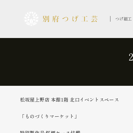
コ
ン
テ
つげ細工
ン
ツ
に
ス
キ
ッ
プ
松坂屋上野店 本館1階 北口イベントスペース
「ものづくりマーケット」
特別製作品:桜柄ケース付櫛